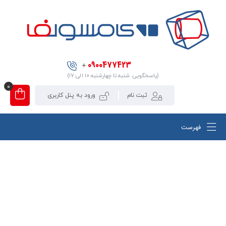
0900477423
+
(پاسخگویی: شنبه تا چهارشنبه ۱۰ الی ۱۷)
0
ثبت نام
ورود به پنل کاربری
فهرست
دوره آموزش تخصصی ماژول
اپتوالکترونیک (نیمه هادی) در نرم افزار