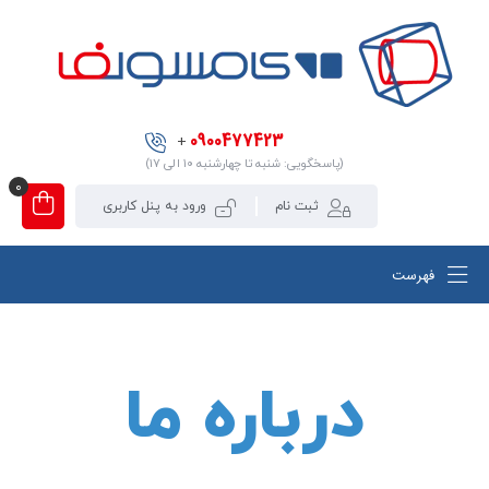
0900477423
+
(پاسخگویی: شنبه تا چهارشنبه ۱۰ الی ۱۷)
0
ثبت نام
ورود به پنل کاربری
فهرست
درباره ما