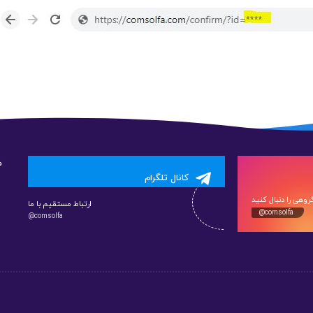
م
کانال تلگرام
وهی را دنبال کنید
ارتباط مستقیم با ما
@comsolfa
@comsolfa