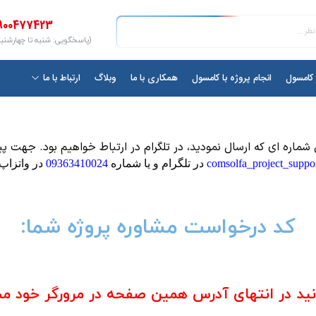
900477423
(پاسخگویی: شنبه تا چهارشنبه ۱۰ الی ۷
ر کامسول
انجام پروژه با کامسول
همکاری با ما
وبلاگ
ارتباط با ما
شماره ای که ارسال نمودید، در تلگرام در ارتباط خواهیم بود. جهت پ
در تلگرام و یا شماره
09363410024
در واتزاپ ب
کد درخواست مشاوره پروژه شما:
نید در انتهای آدرس همین صفحه در مرورگر خود مشا