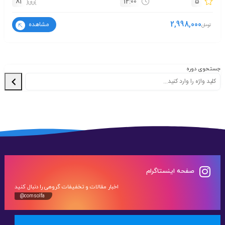
81
12:00
5
2,998,000
مشاهده
تومان
جستحوی دوره
صفحه اینستاگرام
اخبار مقالات و تخفیفات گروهی را دنبال کنید
@comsolfa