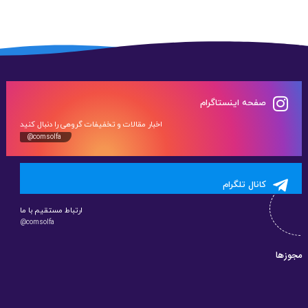
صفحه اینستاگرام
اخبار مقالات و تخفیفات گروهی را دنبال کنید
@comsolfa
کانال تلگرام
ارتباط مستقیم با ما
@comsolfa
مجوزها