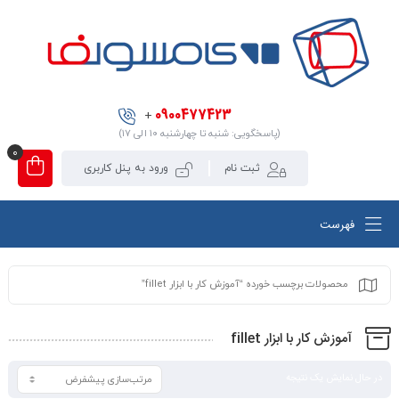
0900477423
+
(پاسخگویی: شنبه تا چهارشنبه ۱۰ الی ۱۷)
0
ثبت نام
ورود به پنل کاربری
فهرست
محصولات برچسب خورده “آموزش کار با ابزار fillet”
آموزش کار با ابزار fillet
در حال نمایش یک نتیجه