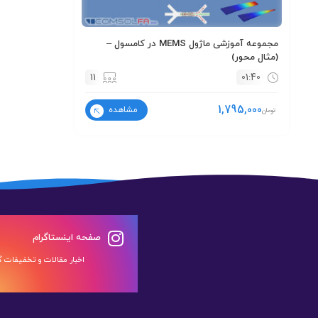
مجموعه آموزشی ماژول MEMS در کامسول –
(مثال محور)
11
01:40
1,795,000
مشاهده
تومان
صفحه اینستاگرام
اخبار مقالات و تخفیفات گر