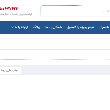
900477423
(پاسخگویی: شنبه تا چهارشنبه ۱۰ الی ۷
ر کامسول
انجام پروژه با کامسول
همکاری با ما
وبلاگ
ارتباط با ما