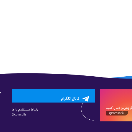
م
کانال تلگرام
وهی را دنبال کنید
ارتباط مستقیم با ما
@comsolfa
@comsolfa