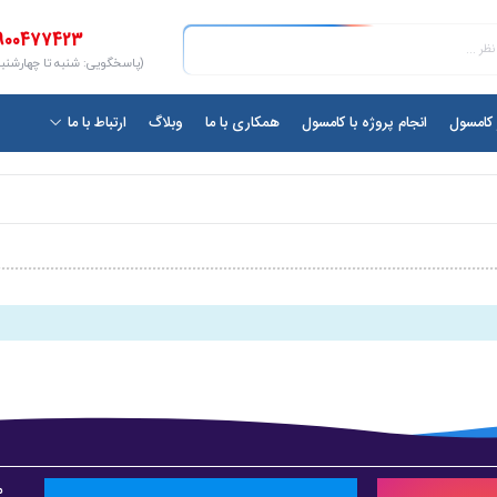
900477423
(پاسخگویی: شنبه تا چهارشنبه ۱۰ الی ۷
ر کامسول
انجام پروژه با کامسول
همکاری با ما
وبلاگ
ارتباط با ما
م