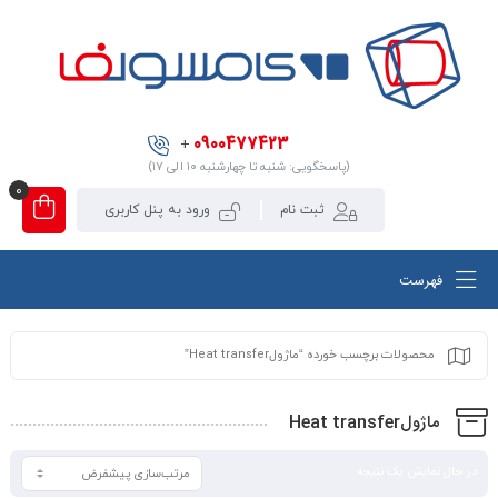
0900477423
+
(پاسخگویی: شنبه تا چهارشنبه ۱۰ الی ۱۷)
0
ثبت نام
ورود به پنل کاربری
فهرست
محصولات برچسب خورده “ماژولHeat transfer”
ماژولHeat transfer
در حال نمایش یک نتیجه