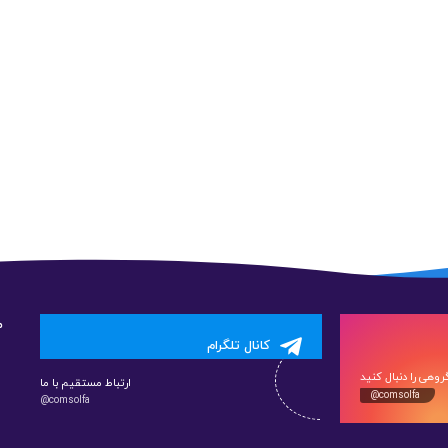
م
کانال تلگرام
وهی را دنبال کنید
ارتباط مستقیم با ما
@comsolfa
@comsolfa