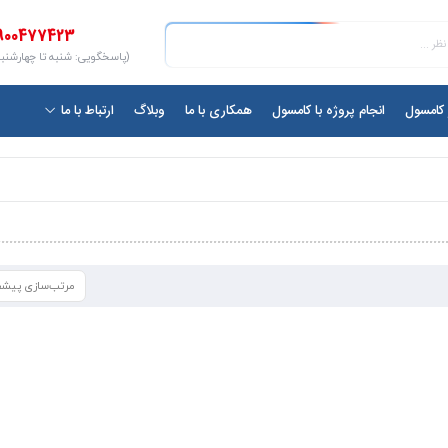
900477423
(پاسخگویی: شنبه تا چهارشنبه ۱۰ الی ۷
ر کامسول
انجام پروژه با کامسول
همکاری با ما
وبلاگ
ارتباط با ما