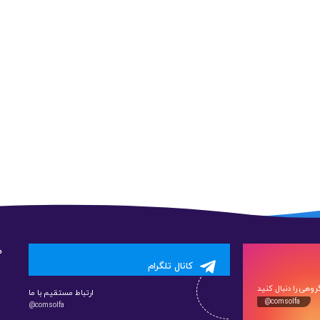
م
کانال تلگرام
وهی را دنبال کنید
ارتباط مستقیم با ما
@comsolfa
@comsolfa