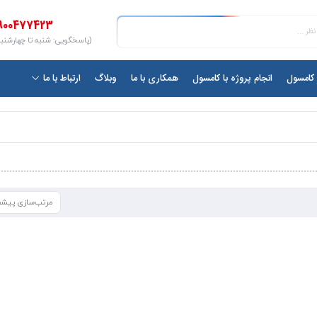
900477423
(پاسخگویی: شنبه تا چهارشنبه ۱۰ الی ۷
ر کامسول
انجام پروژه با کامسول
همکاری با ما
وبلاگ
ارتباط با ما