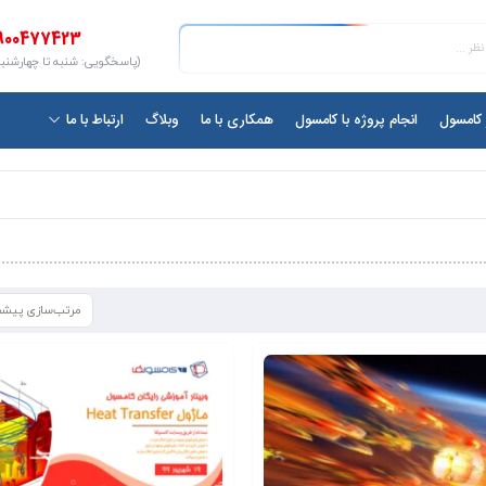
900477423
(پاسخگویی: شنبه تا چهارشنبه ۱۰ الی ۷
ر کامسول
انجام پروژه با کامسول
همکاری با ما
وبلاگ
ارتباط با ما