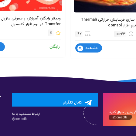
و
آموزش شبیه سازی فرسایش حرارتی (Thermal
Transfer در نرم افزار کامسول
5
92
00:23
رایگان
م
مشاهده
م
کانال تلگرام
وهی را دنبال کنید
ارتباط مستقیم با ما
@comsolfa
@comsolfa