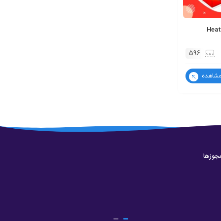
بینار رایگان آموزش و معرفی ماژول Heat
596
شاهده
جوزها