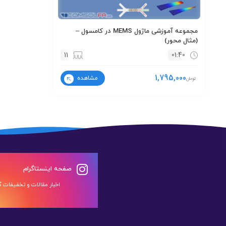
مجموعه آموزشی ماژول MEMS در کامسول –
(مثال محور)
11
01:40
1,795,000
مشاهده
تومان
صفحه اینستاگرام
اخبار مقالات و تخفیفات گر