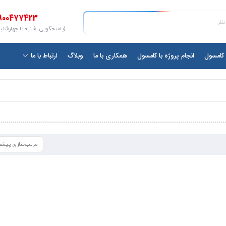
900477423
(پاسخگویی: شنبه تا چهارشنبه ۱۰ الی ۷
ر کامسول
انجام پروژه با کامسول
همکاری با ما
وبلاگ
ارتباط با ما