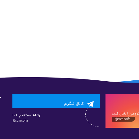
م
کانال تلگرام
وهی را دنبال کنید
ارتباط مستقیم با ما
@comsolfa
@comsolfa