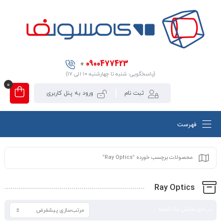
0900477423
+
(پاسخگویی: شنبه تا چهارشنبه ۱۰ الی ۱۷)
0
ثبت نام
ورود به پنل کاربری
فهرست
محصولات برچسب خورده “Ray Optics”
Ray Optics
در حال نمایش یک نتیجه