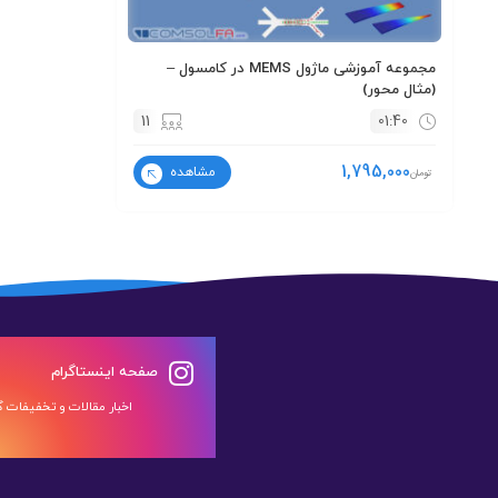
مجموعه آموزشی ماژول MEMS در کامسول –
(مثال محور)
11
01:40
1,795,000
مشاهده
تومان
صفحه اینستاگرام
اخبار مقالات و تخفیفات گر