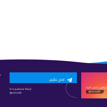
م
کانال تلگرام
وهی را دنبال کنید
ارتباط مستقیم با ما
@comsolfa
@comsolfa