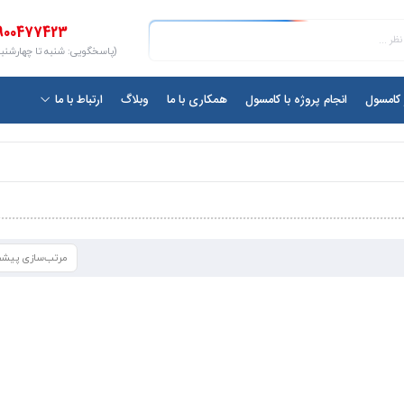
900477423
(پاسخگویی: شنبه تا چهارشنبه ۱۰ الی ۷
ر کامسول
انجام پروژه با کامسول
همکاری با ما
وبلاگ
ارتباط با ما