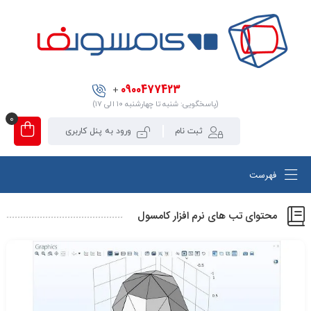
0900477423
+
(پاسخگویی: شنبه تا چهارشنبه ۱۰ الی ۱۷)
0
ثبت نام
ورود به پنل کاربری
فهرست
محتوای تب های نرم افزار کامسول