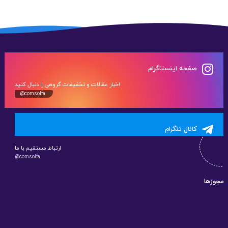
صفحه اینستاگرام
اخبار مقالات و تخفیفات گروهی را دنبال کنید
@comsolfa
کانال تلگرام
ارتباط مستقیم با ما
@comsolfa
مجوزها