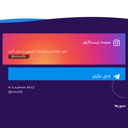
صفحه اینستاگرام
اخبار مقالات و تخفیفات گروهی را دنبال کنید
@comsolfa
کانال تلگرام
ارتباط مستقیم با ما
@comsolfa
مجوزها