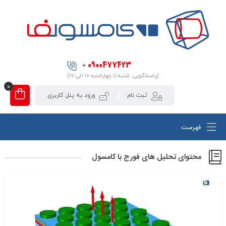
0900477423
+
(پاسخگویی: شنبه تا چهارشنبه ۱۰ الی ۱۷)
0
ثبت نام
ورود به پنل کاربری
فهرست
محتوای تحلیل های فورج با کامسول