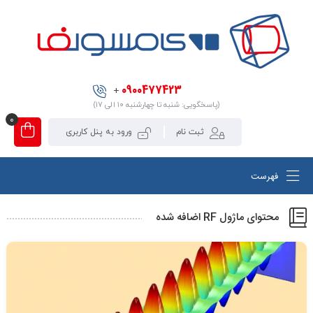
0900477423
+
(پاسخگویی: شنبه تا چهارشنبه ۱۰ الی ۱۷)
0
ثبت نام
ورود به پنل کاربری
فهرست
محتوای ماژول RF اضافه شده