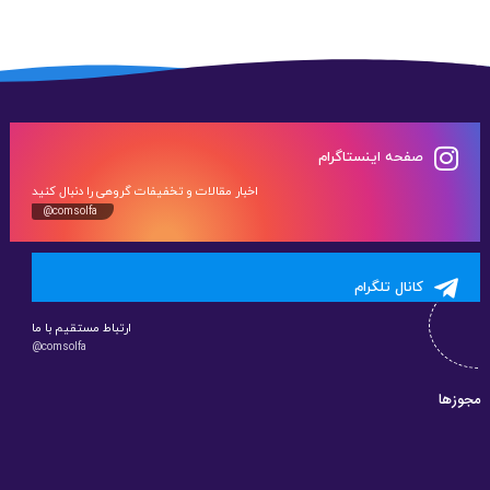
صفحه اینستاگرام
اخبار مقالات و تخفیفات گروهی را دنبال کنید
@comsolfa
کانال تلگرام
ارتباط مستقیم با ما
@comsolfa
مجوزها