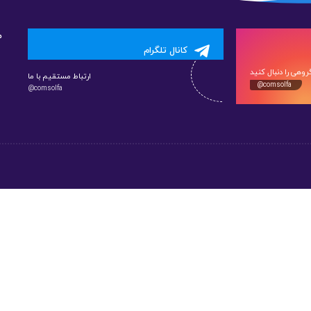
م
کانال تلگرام
وهی را دنبال کنید
ارتباط مستقیم با ما
@comsolfa
@comsolfa