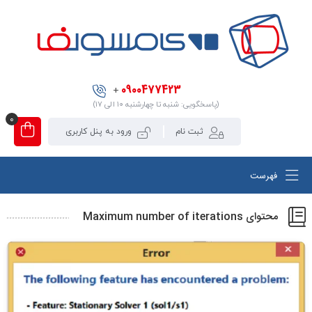
0900477423
+
(پاسخگویی: شنبه تا چهارشنبه ۱۰ الی ۱۷)
0
ثبت نام
ورود به پنل کاربری
فهرست
محتوای Maximum number of iterations