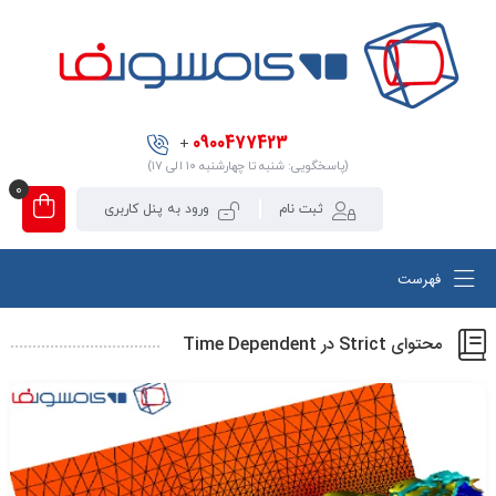
0900477423
+
(پاسخگویی: شنبه تا چهارشنبه ۱۰ الی ۱۷)
0
ثبت نام
ورود به پنل کاربری
فهرست
محتوای Strict در Time Dependent