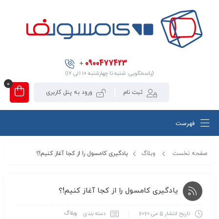
0900477423
+
(پاسخگویی: شنبه تا چهارشنبه ۱۰ الی ۱۷)
0
ثبت نام
ورود به پنل کاربری
فهرست
صفحه نخست
وبلاگ
یادگیری کامسول را از کجا آغاز کنیم!؟
یادگیری کامسول را از کجا آغاز کنیم!؟
وبلاگ
دسته بندی
تاریخ انتشار
5 می 2020