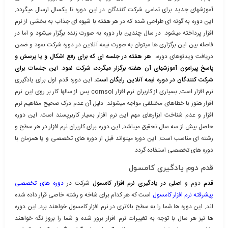
آموزشهای جدید برای تمامی شرکت کنندگان در این دوره تا یکسال ارسال میگردد.
این دوره به گونه ای طراحی شده که در هر هفته با شیوه ای جذاب به بخشی از نرم
افزار پرداخته میشود. در سال چندین بار دوره به صورت زنده برگزار میشود و اما در
فاصله بین این برگزاری ها میتوان به صورت نیمه آنلاین در دوره شرکت نمود و ضمن
دریافت ویدئوهای دوره،
هر هفته در جلسه ای که برای رفع اشکال و یا پرسش و
پاسخ پیرامون آموزشهای آن هفته برگزار میگردد، شرکت نمود. این جلسات برای
شرکت کنندگان در دوره نیمه آنلاین رایگان است.
این دوره قدم اول برای یادگیری
نرم افزار است. بسیاری از کاربران نرم افزار comsol پس از سالها کار بر روی این نرم
افزار هنوز با خطاهای مختلفی مواجه میشوند. دلیل آن عدم درک صحیح مفاهیم نرم
افزار و عدم شناخت ابزارهای مهم این نرم افزار بسیار کاربرپسند است. این دوره
حاصل بیش از سه سال تحقیق میباشد. این دوره برای کاربران نرم افزار در هر سطح و
رشته ای مناسب است. این دوره میتواند قبل از دوره های تخصصی و یا همزمان با
دوره های تخصصی استفاده گردد.
قدم دوم یادگیری کامسول
قدم
دوم و
اصلی
در یادگیری نرم افزار کامسول
شرکت در
دوره های تخصصی
پیشرفته نرم افزار کامسول
است که هر کدام برای شاخه و رشته خاصی قرار داده شده
اند. این دوره ها شما را به سطح بالاتری در نرم افزار کامسول خواهند برد. این دوره
ها نیز هر سال با توجه به تغییرات نرم افزار بروز شده و شما را بروز نگه خواهند