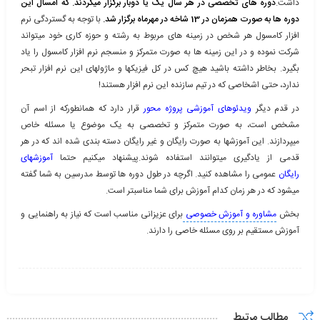
داشت.
دوره های تخصصی در هر سال یک یا دوبار برگزار میگردند. که امسال این
دوره ها به صورت همزمان در 13 شاخه در مهرماه برگزار شد.
با توجه به گستردگی نرم
افزار کامسول هر شخص در زمینه های مربوط به رشته و حوزه کاری خود میتواند
شرکت نموده و در این زمینه ها به صورت متمرکز و منسجم نرم افزار کامسول را یاد
بگیرد. بخاطر داشته باشید هیچ کس در کل فیزیکها و ماژولهای این نرم افزار تبحر
ندارد، حتی اشخاصی که در تیم سازنده این نرم افزار هستند!
در قدم دیگر
ویدئوهای آموزشی پروژه محور
قرار دارد که همانطورکه از اسم آن
مشخص است، به صورت متمرکز و تخصصی به یک موضوع یا مسئله خاص
میپردازند. این آموزشها به صورت رایگان و غیر رایگان دسته بندی شده اند که در هر
قدمی از یادگیری میتوانند استفاده شوند.پیشنهاد میکنیم حتما
آموزشهای
رایگان
عمومی را مشاهده کنید. اگرچه در طول دوره ها توسط مدرسین به شما گفته
میشود که در هر زمان کدام آموزش برای شما مناسبتر است.
بخش
مشاوره و آموزش خصوصی
برای عزیزانی مناسب است که نیاز به راهنمایی و
آموزش مستقیم بر روی مسئله خاصی را دارند.
مطالب مرتبط