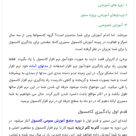
۱- دوره های آموزشی
۲-ویدئوهای آموزشی پروژه محور
۳- آموزش خصوصی
میباشد. اما کدام آموزش برای شما مناسبتر است؟ گروه کامسولفا پس از سه سال
تمرکز و فعالیت در زمینه آموزش کامسول مسیری کاملا مطمئن برای یادگیری کامسول
را برای شما عزیزان در نظر گرفته است.
برخی از کاربران قصد دارند به صورت خودآموز نرم افزار کامسول را یاد بگیرند. قطعا
بهترین راه برای یادگیری خودآموز نرم افزار استفاده از
مدلهای آماده
خود نرم افزار
است. اما مشکل بزرگ در این زمینه عدم دسته بندی این مدلها از مبتدی به پیشرفته
است و شما بصورت جسته و گریخته و گاهی نادرست راه یادگیری نرم افزار کامسول
را طی میکنید. این موضوع باعث میشود حرفه ای شدن شما در این نرم افزار سالها
طول بکشد و در اکثر مواقع باعث دلسرد شدن کاربر گردد. حال می خواهیم به شما
مسیری ارائه دهیم که در دو ماه به سطح حرفه ای در نرم افزار کامسول برسید.
قدم اول یادگیری کامسول
ابتدای این مسیر و قدم اول با
دوره جامع آموزش عمومی کامسول
آغاز میشود. در
این دوره به صورت
گام به گام از پایه
شیوه کار با نرم افزار کامسول و مفاهیم اصلی و
مهم به شما آموزش داده خواهد شد. این دوره چندین بار در سال بروز شده و تمامی