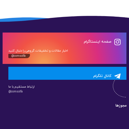
صفحه اینستاگرام
اخبار مقالات و تخفیفات گروهی را دنبال کنید
@comsolfa
کانال تلگرام
ارتباط مستقیم با ما
@comsolfa
مجوزها