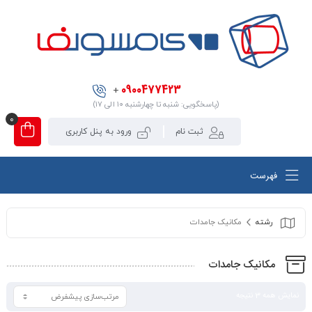
0900477423
+
(پاسخگویی: شنبه تا چهارشنبه ۱۰ الی ۱۷)
0
ثبت نام
ورود به پنل کاربری
فهرست
رشته
مکانیک جامدات
مکانیک جامدات
نمایش همه 3 نتیجه