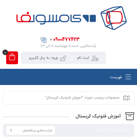
0900477423
+
(پاسخگویی: شنبه تا چهارشنبه ۱۰ الی ۱۷)
0
ثبت نام
ورود به پنل کاربری
فهرست
محصولات برچسب خورده “آموزش فتونیک کریستال”
آموزش فتونیک کریستال
در حال نمایش یک نتیجه