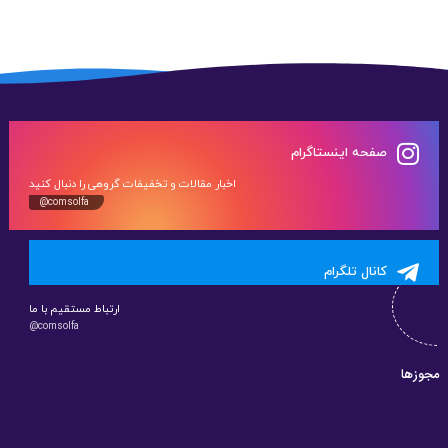
صفحه اینستاگرام
اخبار مقالات و تخفیفات گروهی را دنبال کنید
@comsolfa
کانال تلگرام
ارتباط مستقیم با ما
@comsolfa
مجوزها