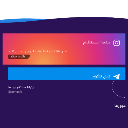
صفحه اینستاگرام
اخبار مقالات و تخفیفات گروهی را دنبال کنید
@comsolfa
کانال تلگرام
ارتباط مستقیم با ما
@comsolfa
مجوزها