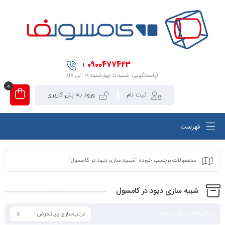
0900477423
+
(پاسخگویی: شنبه تا چهارشنبه ۱۰ الی ۱۷)
0
ثبت نام
ورود به پنل کاربری
فهرست
محصولات برچسب خورده “شبیه سازی دیود در کامسول”
شبیه سازی دیود در کامسول
در حال نمایش یک نتیجه