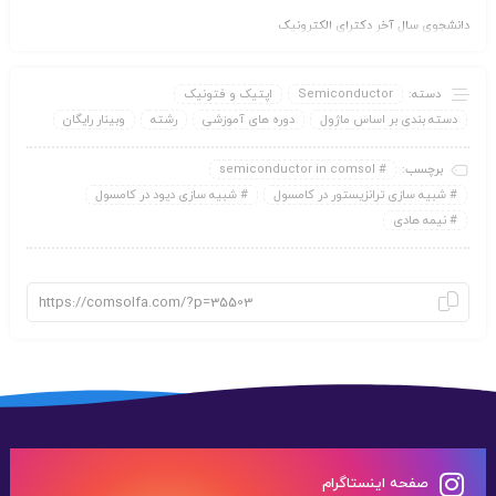
دانشجوی سال آخر دکترای الکترونیک
دسته:
Semiconductor
اپتیک و فتونیک
دسته بندی بر اساس ماژول
دوره های آموزشی
رشته
وبینار رایگان
برچسب:
semiconductor in comsol
شبیه سازی ترانزیستور در کامسول
شبیه سازی دیود در کامسول
نیمه هادی
صفحه اینستاگرام