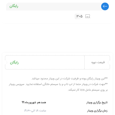
رایگان
305
رایگان
قیمت دوره
**این وبینار رایگان بوده و ظرفیت شرکت در این وبینار محدود میباشد.
**جهت شرکت در وبینار حتما از لپ تاپ و یا سیستم خانگی استفاده نمایید. سرویس وبینار
بر روی سیستم عامل ios کار نمیکند.
تاریخ برگزاری وبینار
هجدهم شهریورماه 99
زمان برگزاری وبینار
ساعت 18 الی 19:30