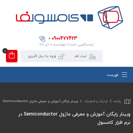
0900477423
+
(پاسخگویی: شنبه تا چهارشنبه ۱۰ الی ۱۷)
0
ثبت نام
ورود به پنل کاربری
فهرست
رشته
اپتیک و فتونیک
وبینار رایگان آموزش و معرفی ماژول Semiconductor در نرم افزار کامسول
وبینار رایگان آموزش و معرفی ماژول Semiconductor در
نرم افزار کامسول