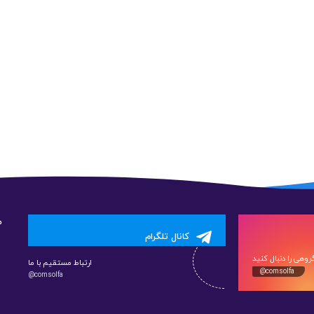
م
کانال تلگرام
وهی را دنبال کنید
ارتباط مستقیم با ما
@comsolfa
@comsolfa