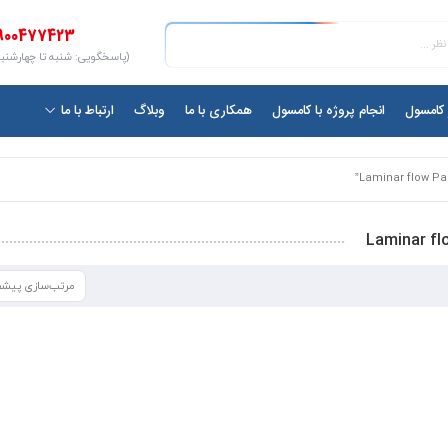
900477423
(پاسخگویی: شنبه تا چهارشنبه ۱۰ الی ۷
ر کامسول
انجام پروژه با کامسول
همکاری با ما
وبلاگ
ارتباط با ما
Laminar fl