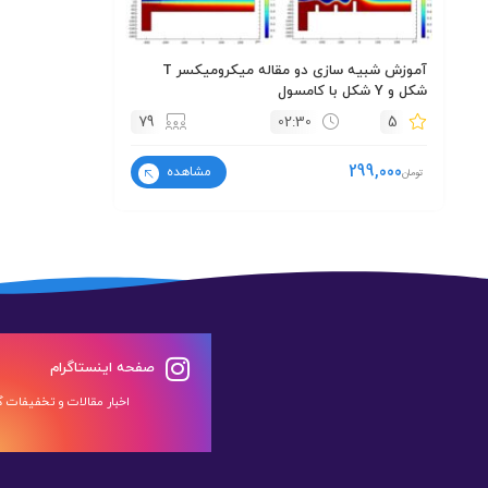
آموزش شبیه سازی دو مقاله میکرومیکسر T
شکل و Y شکل با کامسول
79
02:30
5
299,000
مشاهده
تومان
صفحه اینستاگرام
اخبار مقالات و تخفیفات گر