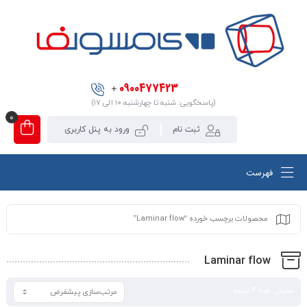
0900477423
+
(پاسخگویی: شنبه تا چهارشنبه ۱۰ الی ۱۷)
0
ثبت نام
ورود به پنل کاربری
فهرست
محصولات برچسب خورده “Laminar flow”
Laminar flow
نمایش همه 4 نتیجه