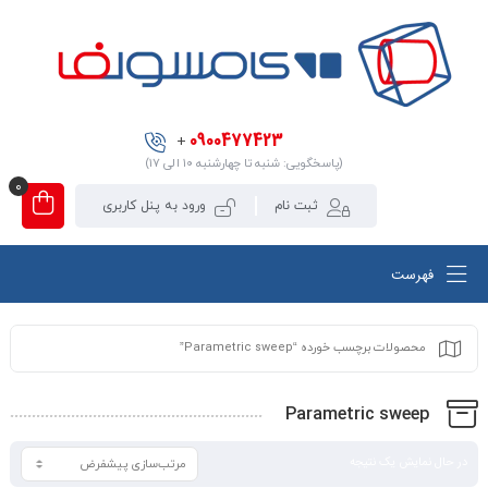
0900477423
+
(پاسخگویی: شنبه تا چهارشنبه ۱۰ الی ۱۷)
0
ثبت نام
ورود به پنل کاربری
فهرست
محصولات برچسب خورده “Parametric sweep”
Parametric sweep
در حال نمایش یک نتیجه