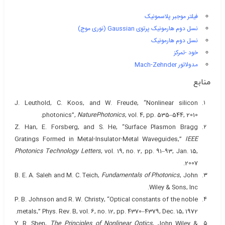
فیلتر موجبر پلاسمونیک
نسل دوم هارمونیک پرتوی Gaussian (نوری موج)
نسل دوم هارمونیک
خود -تمرکز
مدولاتور Mach-Zehnder
منابع
J. Leuthold, C. Koos, and W. Freude, “Nonlinear silicon
photonics”,
NaturePhotonics
, vol. 4, pp. 535–544, 2010.
Z. Han, E. Forsberg, and S. He, “Surface Plasmon Bragg
Gratings Formed in Metal-Insulator-Metal Waveguides,”
IEEE
Photonics Technology Letters
, vol. 19, no. 2, pp. 91–93, Jan. 15,
2007.
B. E. A. Saleh and M. C. Teich,
Fundamentals of Photonics
, John
Wiley & Sons, Inc.
P. B. Johnson and R. W. Christy, “Optical constants of the noble
metals,” Phys. Rev. B, vol. 6, no. 12, pp. 4370–4379, Dec. 15, 1972.
Y. R. Shen,
The Principles of Nonlinear Optics
, John Wiley &