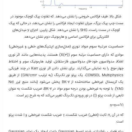
شکل بالا: طیف فرکانس خروجی را نشان می‌دهد. که تفاوت پیک کوچک موجود در
سمت چپ پیک بزرگ، میزان تفاوت ایجاد فرکانس را نشان می‌دهد، در حالی که پیک
کوچک در سمت راست، SHG را نشان می‌دهد. شکل پایین: اجزای y میدان‌های
الکتریکی برای فرکانس اساسی و هارمونیک دوم نشان می‌دهد.
حساسیت مرتبه سوم مواد نوری (مدل‌سازی اپتیک‌های خطی و غیرخطی)
موادی که دارای حساسیت مرتبه سوم (X(3)) هستند، پدیده‌هایی مانند اثر نوری
Kerr، مدولاسیون خود-فاز، مدولاسیون فاز-متقابل، تولید هارمونیک سوم و اختلاط
چهار-موج را به نمایش می‌گذارند. برای نشان دادن اثر نوری Kerr در چند فیزیکی
COMSOL Multiphysics، یک پرتو نور تک‌رنگ (به ترتیب GW/cm2) از طریق
یک کریستال غیرخطی ساخته‌شده از BK-7 پخش می‌شود (مانند منبع لیزر Nd:
YAG). با توجه به غیرخطی بودن درجه سوم مواد در BK-7، ضریب شکست به عنوان
تابعی از شدت پرتو (I) در نور ورودی تک‌رنگ تغییر می‌کند که به شرح زیر است:
n=n0+ƳI
که در آن
n
ثابت (خطی) ضریب شکست، γ ضریب شکست غیرخطی و I شدت پرتو
0
است.
پرتو فضایی راه‌اندازی شده توسط Gaussian باعث ایجاد یک نمای Gaussian