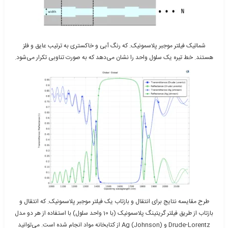
شماتیک فیلتر موجبر پلاسمونیک. که رنگ آبی و خاکستری به ترتیب عایق و فلز
هستند. خط تیره یک سلول واحد را نشان می‌دهد که به صورت تناوبی تکرار می‌شود.
طرح مقایسه نتایج برای انتقال و بازتاب یک فیلتر موجبر پلاسمونیک. که انتقال و
بازتاب از طریق فیلتر گریتینگ پلاسمونیک (با 10 واحد سلول) با استفاده از هر دو مدل
Drude-Lorentz و (Ag (Johnson از کتابخانه مواد انجام شده است. می‌توانید