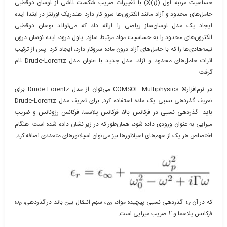
حساسیت مرتبه اول (X(1)) با تغییرات ضریب شکست ناشی از نوسان دوقطبی
حامل‌های محدود و آزاد مانند الکترون‌ها سرو کار دارد. هندریک لورنتز در ابتدا ایده
ایجاد یک مدل نوسان‌ساز ریاضی را ارائه داد که می‌تواند نوسان دوقطبی
الکترون‌های محدود را به حساسیت مواد مرتبط سازد. پاول درود، ایده نوسان درون
نیمه‌هادی‌ها را که با حامل‌های آزاد درون ماده سروکار دارد، ایجاد کرد. پس از ترکیب
اثرات حامل‌های محدود و آزاد، مدل جدید با عنوان مدل Drude-Lorentz نام
گرفت.
در نرم‌افزار® COMSOL Multiphysics می‌توان از مدل Drude-Lorentz برای
تعریف گذردهی نسبی یک ماده استفاده کرد. برای تعریف مدل Drude-Lorentz
باید گذردهی نسبی در فرکانس بالا، فرکانس پلاسما، فرکانس رزونانس و ضریب
میرایی به عنوان ورودی داده شود، همان‌طور که در زیر نشان داده شده است. هنگام
اختصاص هر یک از سهم‌های اسیلاتورها نیز می‌توان اسیلاتورهای متعددی اضافه کرد.
که در آن
ε
گذردهی نسبی پیچیده مواد،
ε
سهم انتقال بین باند در گذردهی،
ω
p
∞
r
فرکانس پلاسما و
Γ
ضریب میرایی است.