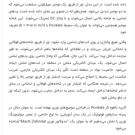
داده شده است. در این مدل، نور از طریق یک موجبر سیلیکونی منشعب می‌شود که
به دو موجبر تبدیل می‌شود. همان‌طور که در تصویر زیر نشان داده شده است، پدهای
تماسی به شاخه بالایی اعمال می‌شوند و با ولتاژ DC تحریک می‌شوند. این شاخه
موجبر همچنین می‌تواند به عنوان یک محیط Pockels با d1 = 30e-12 m/V تعریف
شود.
وقتی هیچ ولتاژی بر روی لنت‌های تماسی وارد نشود، نور از طریق شاخه‌های فوقانی
و تحتانی جریان می‌یابد و در نقطه‌ای که شاخه‌ها باهم ادغام می‌شوند، به طور
سازنده تداخل پیدا می‌کند. با این حال، هنگامی که ولتاژ خاصی روی پدهای تماس
اعمال می‌شود، یک میدان الکتریکی محلی در منطقه در لنت‌های تماس ایجاد
می‌شود. خاصیت مواد در منطقه تحت تأثیر یک میدان الکتریکی خارجی، ضریب
شکست این محیط را اصلاح می‌کند و سرعت انتشار نور از طریق موجبر بالا را تغییر
می‌دهد. در نتیجه هنگامی که انتشار نور در شاخه‌های فوقانی و تحتانی در محل
ادغام شاخه‌ها تداخل ایجاد می‌کند، منجر به تداخل مخرب می‌شود، بدون اینکه نور
در جلو پخش شود.
کاربرد بالقوه اثر Pockels در طراحی سوئیچ‌های نوری نهفته است. به عنوان مثال، در
زمینه مدارهای فوتونیک در یک مدل آموزشی، ما نوع خاصی از عنصر سوئیچینگ
نوری را نشان می‌دهیم که به عنوان یک “مدولاتور نوری Mach-Zehnder”شناخته
می‌شود.