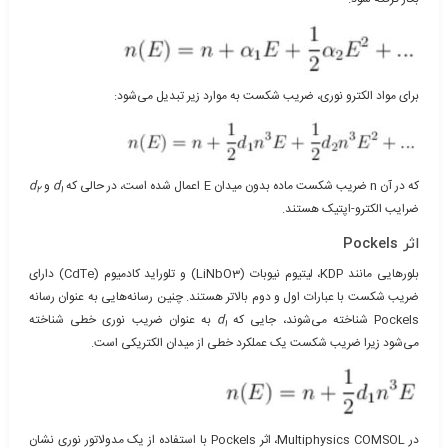
برای مواد الکترو نوری، ضریب شکست به موارد زیر تبدیل می‌شود:
که در آن n ضریب شکست ماده بدون میدان E اعمال شده است، در حالی که
d
و
d
2
1
ضرایب الکترو-اپتیک هستند.
اثر Pockels
بلورهایی مانند KDP، لیتیوم نیوبات (LiNbO3) و تلوراید کادمیوم (CdTe) دارای
ضریب شکست با عبارات اول و دوم بالاتر هستند. چنین رسانه‌هایی به عنوان رسانه
Pockels شناخته می‌شوند، جایی که
d
به عنوان ضریب نوری خطی شناخته
1
می‌شود زیرا ضریب شکست یک عملکرد خطی از میدان الکتریکی است.
در Multiphysics COMSOL، اثر Pockels با استفاده از یک مدولاتور نوری نشان