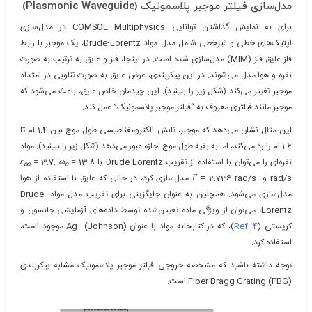
مدل‌سازی فیلتر موجبر پلاسمونیک (Plasmonic Waveguide)
برای به نمایش گذاشتن توانایی COMSOL Multiphysics در مدل‌سازی
اپتیک‌های خطی و غیرخطی شامل مدل مواد Drude-Lorentz، یک موجبر با رابط
فلز-عایق-فلز (MIM) مدل‌سازی شده است. در اینجا، فلز و عایق به ترتیب به صورت
نقره و هوا مدل می‌شوند. در این پیکربندی، عرض عایق به صورت تناوبی در امتداد
موجبر تغییر می‌کند (شکل زیر را ببینید). این چیدمان خاص عایق، باعث می‌شود که
موجبر مانند فیلتری معروف به “فیلتر موجبر پلاسمونیک” عمل کند.
این مثال نشان می‌دهد که موجبر، تابش الکترومغناطیسی طول موج بین 1.4 ام تا
1.6 ام را رد می‌کند، اما به بقیه طول موج اجازه عبور می‌دهد (شکل زیر را ببینید). مواد
نقره‌ای را می‌توان با استفاده از تقریب Drude-Lorentz با
= 13.8
ω
= 3.7,
ε
∞
p
rad/s و
Γ
= 2.736 rad/s مدل‌سازی کرد، در حالی که عایق با استفاده از هوا
مدل‌سازی می‌شود. همچنین به عنوان جایگزینی برای تقریب مدل مواد Drude-
Lorentz، می‌توان از ویژگی ماده تعیین‌شده توسط داده‌های آزمایشی جانسون و
کریستی (
Ref. 4
)، که در کتابخانه مواد با عنوان (Ag (Johnson موجود است،
استفاده کرد.
توجه داشته باشید که مشخصه خروجی فیلتر موجبر پلاسمونیک مشابه پیکربندی
(Fiber Bragg Grating (FBG است.