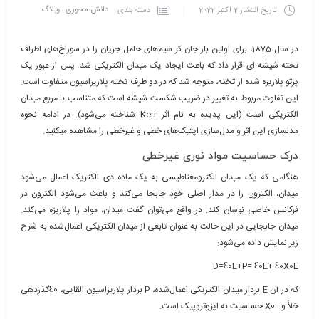
دانش محوری
وبلاگ
دسته بندی
تاریخ انتشار
2 اکتبر 2022
در سال 1875، برای اولین بار جان­ کر سیم‌های حامل جریان را در سوراخ‌های اطراف
تخته شیشه‌ ای قرار داد که باعث ایجاد یک میدان الکتریکی شد. پس از عبور یک
پرتو پلاریزه شده از تخته، متوجه شد که در دو طرف تخته پلاریزاسیون متفاوت است.
این تفاوت مربوط به تغییر در ضریب شکست شیشه است که متناسب با مربع میدان
الکتریکی است (این پدیده به نام اثر Kerr شناخته می‌شود). در ادامه نحوه
مدلسازی این اثر و مدل‌سازی اپتیک‌های خطی و غیرخطی را مشاهده می­کنید.
درک حساسیت مواد نوری غیرخطی
هنگامی که یک میدان الکترومغناطیسی به یک ماده دی الکتریک اعمال می‌شود
میدان، الکترون را در مدار اصلی خود جابجا می‌کند و باعث می‌شود الکترون در
فرکانس خاصی نوسان کند. در واقع می‌توان گفت میدان، مواد را پلاریزه می‌کند.
میدان جابجایی در این حالت به عنوان تابعی از میدان الکتریکی اعمال‌شده به شرح
زیر نمایش داده می‌شود:
D=Ɛ0E+P= Ɛ0E+ Ɛ0X0E
که در آن E بردار میدان الکتریکی اعمال‌شده، P بردار پلاریزاسیون القایی، Ɛ0گذردهی
خلأ و X0 حساسیت به ایزوتروپیک است.