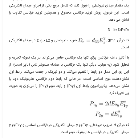
یک مقدار میدان غیرخطی را قبول کند، که شامل مربع یکی از اجزای میدان الکتریکی
است. این فرمول، روش تولید فرکانس مجموع و همچنین تولید فرکانس تفاوت را
نشان می‌دهد.
D= Ɛ0 ƐrE+Dr
که در آن d33,
ضریب غیرخطی و Ez جزء z در میدان الکتریکی
است.
با آنالیز دامنه فرکانس پرتو، تنها یک فرکانس خاص می‌تواند در یک نمونه تجزیه و
تحلیل شود (به عبارت دیگر، تنها یک فرکانس با معادله هلمولتز قابل آنالیز است). از
این رو، این مدل دو رابط را تنظیم می‌کند و دو فیزیک را جفت می‌کند. رابط اول
نشان‌دهنده موج اساسی است، در حالی که رابط دوم فرکانس هارمونیک دوم را
نشان می‌دهد. پلاریزاسیون رابط اول (P1y) و رابط دوم (P2y) را می‌توان به صورت
زیر تعریف کرد:
که در آن d ضریب غیرخطی، E1yجز y میدان الکتریکی در فرکانس اساسی و E2yجز y
میدان الکتریکی در فرکانس هارمونیک دوم است.