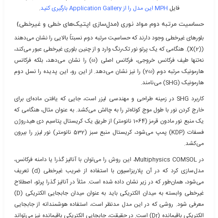
فایل
MPH این مدل را از Application Gallery بارگیری کنید
.
حساسیت مرتبه دوم مواد نوری (مدل‌سازی اپتیک‌های خطی و غیرخطی)
بلورهای غیرخطی وجود دارند که حساسیت مرتبه دوم نسبتاً بالایی را نشان می‌دهند
(X(2)). هنگامی که یک پرتو نور تک‌رنگ وارد و از چنین بلوری غیرخطی عبور می‌کند،
نه‌تنها طیف فرکانس خروجی، فرکانس اصلی (ω) را نشان می‌دهد، بلکه فرکانس
هارمونیک مرتبه دوم (2
ω
) را نیز نشان می‌دهد. از این رو، این پدیده را نسل دوم
هارمونیک (SHG) می‌نامند.
کاربرد SHG در زمینه طراحی و مهندسی لیزر است، جایی که یافتن ماده‌ای برای
خارج کردن نور با طول موج کوتاه‌تر را به چالش می‌کشد. به عنوان مثال، هنگامی که
یک منبع نور مادون قرمز (1064 نانومتر) از طریق یک کریستال پتاسیم دی هیدروژن
فسفات (KDP) پمپ می‌شود، کریستال منبع سبز (532 نانومتر) نور لیزر را بیرون
می‌کشد.
در Multiphysics COMSOL، این روش را می‌توان با آنالیز گذرا یا دامنه فرکانس،
مدل‌سازی کرد که در آن پلاریزاسیون با استفاده از ضریب غیرخطی (d) تعریف
می‌شود، همان‌طور که در زیر نشان داده شده است. مثلاً در آنالیز گذرا پرتو، اصطلاح
غیرخطی وابسته به میدان الکتریکی باید به عنوان میدان جابجایی الکتریکی (D)
معرفی شود. روشی که در این مدل مدنظر است، استفاده هوشمندانه از جابجایی
الکتریکی باقیمانده (Dr) است. در حقیقت، جابجایی الکتریکی باقیمانده نیز می‌تواند