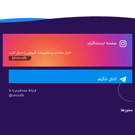
صفحه اینستاگرام
اخبار مقالات و تخفیفات گروهی را دنبال کنید
@comsolfa
کانال تلگرام
ارتباط مستقیم با ما
@comsolfa
مجوزها