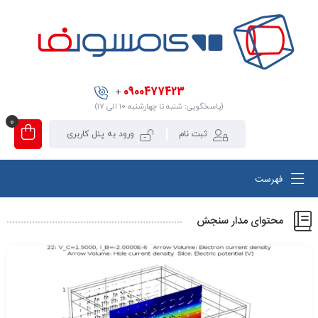
0900477423
+
(پاسخگویی: شنبه تا چهارشنبه ۱۰ الی ۱۷)
0
ثبت نام
ورود به پنل کاربری
فهرست
محتوای مدار سنجش