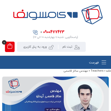
0900477423
+
(پاسخگویی: شنبه تا چهارشنبه ۱۰ الی ۱۷)
0
ثبت نام
ورود به پنل کاربری
فهرست
خانه
»
Teachers
»
مهندس سالار قاسمی