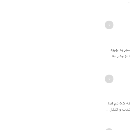
ای تراهرتز است. توسعه برنامه‌های EOT می‌تواند منجر به بهبود
ولید را به
بسیاری از صنایع نیازمند مدل سازی ماژول جریان متخلخل هستند. ماژول Porous Media Flow، که به نسخه 5.5 نرم افزار