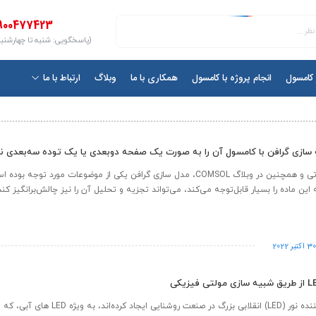
900477423
(پاسخگویی: شنبه تا چهارشنبه ۱۰ الی ۷
ر کامسول
انجام پروژه با کامسول
همکاری با ما
وبلاگ
ارتباط با ما
ه سازی گرافن با کامسول آن را به صورت یک صفحه دوبعدی یا یک توده سه‌بعدی ن
در جامعه تحقیقاتی و همچنین در وبلاگ COMSOL، مدل سازی گرافن یکی از موضوعات مورد ت
ین ماده را بسیار قابل‌توجه می‌کند، می‌تواند تجزیه و تحلیل آن را نیز چالش‌برانگیز کند
3 اکتبر 2022
دیودهای ساطع کننده نور (LED) انقلابی بزرگ در صنعت روشنای