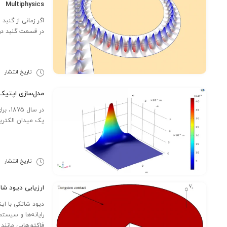
Multiphysics
اگر زمانی از گنب
در قسمت گنبد در
تاریخ انتشار
9
مدل‌سازی اپتیک‌های خط
در سا
یک میدان الکتریک
تاریخ انتشار
2
ارزیابی دیود شاتکی با
دیود شاتکی با ای
رایانه‌ها و سیستم
فاکتورهایی مانند .