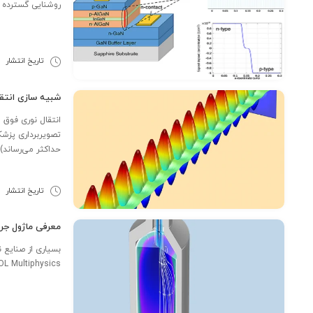
روشنایی گسترده و کارآمد LED را آغاز کرده است. جایزه نوبل فیزیک سا
تاریخ انتشار
6
شبیه سازی انتقال نور
تصویربرداری پزشک
حداکثر می‌رساند) و
تاریخ انتشار
4
معرفی ماژول جری
COMSOL Multiphysics® اضافه شده است، این امکان را فراهم کرده تا به طور کمی در م