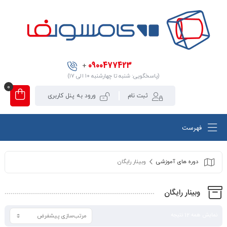
0900477423
+
(پاسخگویی: شنبه تا چهارشنبه ۱۰ الی ۱۷)
0
ثبت نام
ورود به پنل کاربری
فهرست
دوره های آموزشی
وبینار رایگان
وبینار رایگان
نمایش همه 12 نتیجه