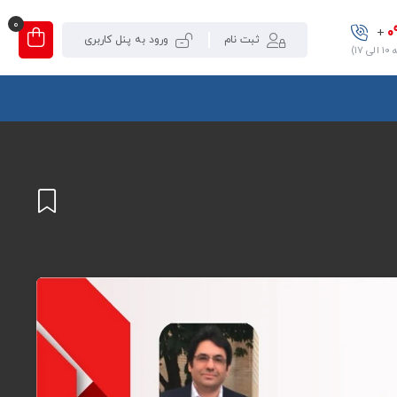
0
0
+
ثبت نام
ورود به پنل کاربری
۱)
افزودن
به