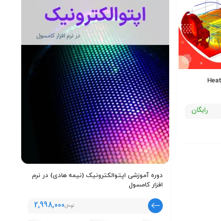
ینار رایگان آموزش و معرفی ماژول Heat
رایگان
دوره آموزشی اپتوالکترونیک (نیمه هادی) در نرم
افزار کامسول
اف
2,998,000
تومان