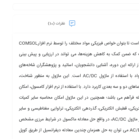
نظرات (10)
بر اساس پیشرفت‌های چشمگیر در قدرت پردازش کامپیوترهای امروزی، این امکان فرآهم شده است تا بتوان خواص فیزیکی مواد مختلف را توسط نرم افزارCOMSOL
 که ضمن کمک به کاهش هزینه‌ها، می تواند در ارزیابی و پیش بینی
 ارائه این دوره، آشنایی دانشجویان، اساتید و پژوهشگران شاخه‌های
مختلف فیزیک و رشته‌های مهندسی با روش‌های شبیه سازی ویژگی‌های الکترومغناطیسی مواد با استفاده از ماژول AC/DC است. این ماژول به منظور شناخت،
ی دو و سه بعدی کاربرد دارد. با استفاده از نرم افزار کامسول، امکان
ه فرآهم می باشد؛ همچنین در این ماژول امکان محاسبه سایر کمیات
تریکی، قطبش الکتریکی، گذردهی الکتریکی، تراوایی مغناطیسی و سایر
کمیات مشابه در شرایط فیزیکی مختلف برای مواد مختلف فرآهم می‌باشد. اساس حل مسائل در ماژول AC/DC، در واقع حل معادله ماکسول در شرایط مرزی مشخص
و قانون مداری اهم برای ترابرد بار الکتریکی می‌باشد. از قابلیت‌های این نرم افزار در ماژول AC/DC می توان به حل همزمان چندین معادله دیفرانسیل از طریق کوپل