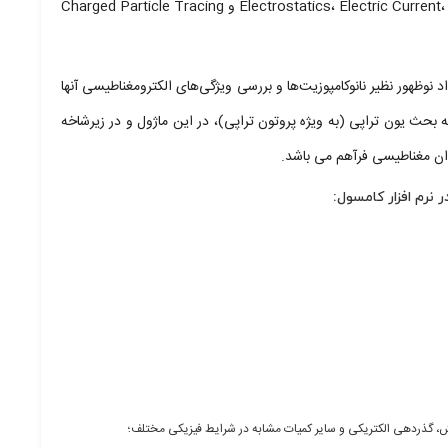
کردن آنها در مسأله اشاره نمود. از زیرشاخه های ماژول AC/DC می توان به Electrostatics، Electric Current، Magnetic Fields و Charged Particle Tracing
 و RLC نیز وجود دارد. امکان تعریف مواد نوظهور نظیر نانوکامپوزیت‌ها و بررسی ویژگی‌های الکترومغناطیسی آنها
 نیز فرآهم است. برای علاقمندان به بحث یون تراپی (به ویژه پروتون تراپی)، در این ماژول و در زیرشاخه
رم افزار کامسول:
بش، گذردهی الکتریکی و سایر کمیات مشابه در شرایط فیزیکی مختلف؛