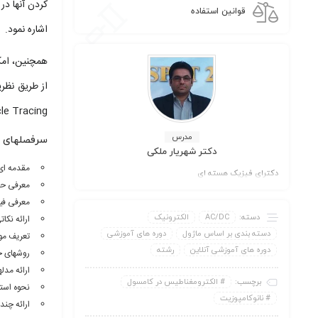
قوانین استفاده
اشاره نمود.
Charged Particle Tracing امکان شبیه سازی بیم
مدرس
سرفصلهای د
دکتر شهریار ملکی
مقدمه ای
دکترای فیزیک هسته ای
معرفی حو
معرفی فیزیک الکترومغن
دسته:
AC/DC
الکترونیک
ارائه نکا
دسته بندی بر اساس ماژول
دوره های آموزشی
تعریف موا
دوره های آموزشی آنلاین
رشته
روشهای حل مسأله (ary , Time Dependent
ارائه مدل
برچسب:
الکترومغناطیس در کامسول
نحوه است
نانوکامپوزیت
ارائه چند