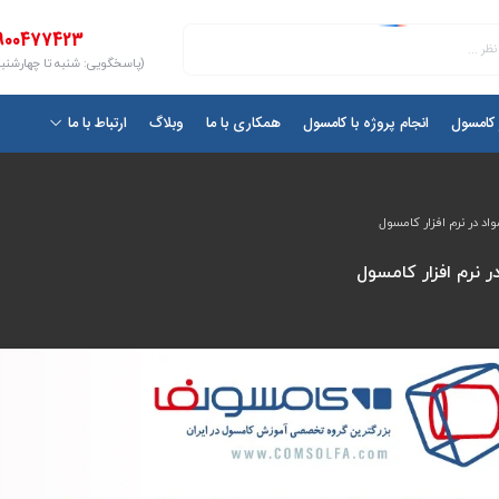
900477423
(پاسخگویی: شنبه تا چهارشنبه ۱۰ الی ۷
ر کامسول
انجام پروژه با کامسول
همکاری با ما
وبلاگ
ارتباط با ما
 در نرم افزار کامسول
نرم افزار کامسول