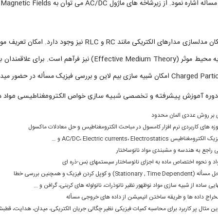
همچنین، امکان مدلسازی مدارهای الکتریکی مانند RC
از طریق نظریه محیط موثر (Effective Medium Theory)
 لاین و بررسی فیزیک مسأله در حضور میدان مغناطیسی فرآهم می باشد.
وره آموزش پیشرفته و تخصصی شبیه سازی خواص الکترومغناطیسی مواد در ن
 بر روش عددی المان محدود
زه های کاربردی نرم افزار کامسول در مباحث الکترومغناطیس و حل معادلات ماکسول
اطیس AC/DC، Electric currents، Electrostatics و …
تی راجع به هندسه و مشبندی مواد نانوساختار
د و نحوه اختصاص ماده به اجزای نانوساختار سیستمهای بَس-ذره ای
Station) و کوپل کردن فیزیک و همچنین بررسی خطا
هایی ساده از شبیه سازی مواد نوظهور نظیر نانوذرات، نانولوله های کربنی، گرافن و …
خراج داده ها و طریقه ساختن انیمیشن از داده های خروجی مسأله
ین مثال پر کاربرد برای محاسبه کمیات فیزیکی نظیر چگالی جریان الکتریکی، میدان، هدایت، قط