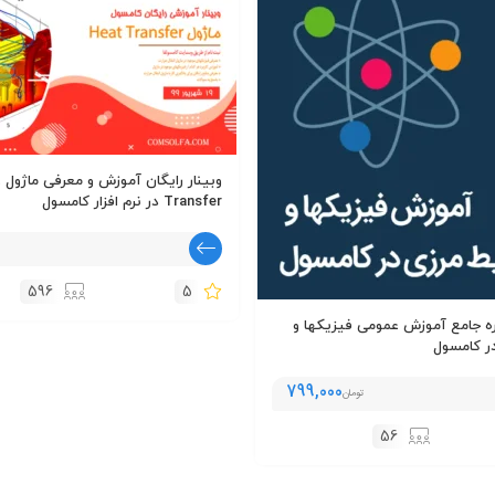
وب
Transfer در نرم افزار کامسول
596
5
ه جامع آموزش عمومی فیزیکها و
ر کامسول
799,000
تومان
56