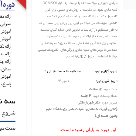
خواص فیزیکی مواد مختلف را توسط نرم افزارCOMSOL
شبیه‌سازی نمود. در مقایسه با روش‌های سنتی، نرم افزار
کامسول یک آزمایشگاه مجازی است که ضمن کمک به
کاهش هزینه‌ها، می تواند در ارزیابی و پیش بینی مسائلی که
به طور مستقیم در آزمایشات تجربی قابل اندازه گیری نیستند،
مفید باشد. هدف از ارائه این دوره، آشنایی دانشجویان،
اساتید و پژوهشگران شاخه‌های مختلف فیزیک و رشته‌های
مهندسی با روش‌های شبیه سازی ویژگی‌های الکترومغناطیسی
مواد با استفاده از ماژول AC/DC است.
زمان برگزاری دوره
سه شنبه ها ساعت 18 الی 21
تاریخ شروع دوره
1 مهر 99
مدت دوره :
12 ساعت
تعداد جلسات دوره :
4 جلسه
مدرس دوره :
دکتر شهریار ملکی
(دکتری فیزیک هسته ای- هیئت علمی پژوهشگاه علوم
وفنون هسته ای)
این دوره به پایان رسیده است.