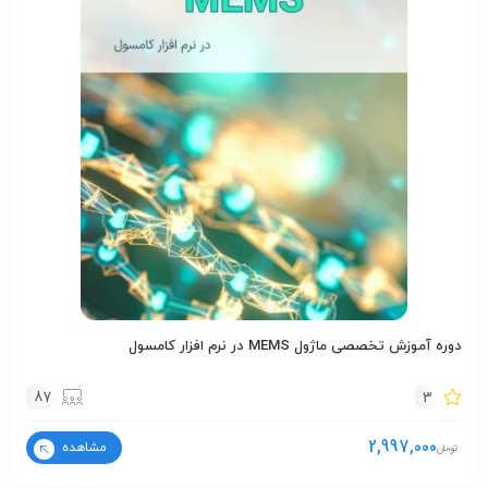
دوره آموزش تخصصی ماژول MEMS در نرم افزار کامسول
87
3
2,997,000
مشاهده
تومان