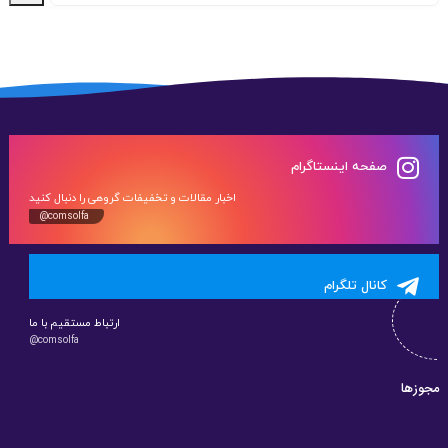
صفحه اینستاگرام
اخبار مقالات و تخفیفات گروهی را دنبال کنید
@comsolfa
کانال تلگرام
ارتباط مستقیم با ما
@comsolfa
مجوزها