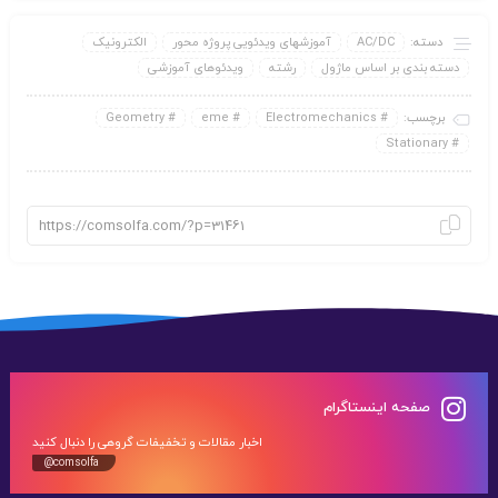
دسته:
AC/DC
آموزشهای ویدئویی پروژه محور
الکترونیک
دسته بندی بر اساس ماژول
رشته
ویدئوهای آموزشی
برچسب:
Electromechanics
eme
Geometry
Stationary
صفحه اینستاگرام
اخبار مقالات و تخفیفات گروهی را دنبال کنید
@comsolfa