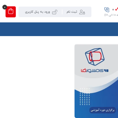
0
0
+
ثبت نام
ورود به پنل کاربری
۱)