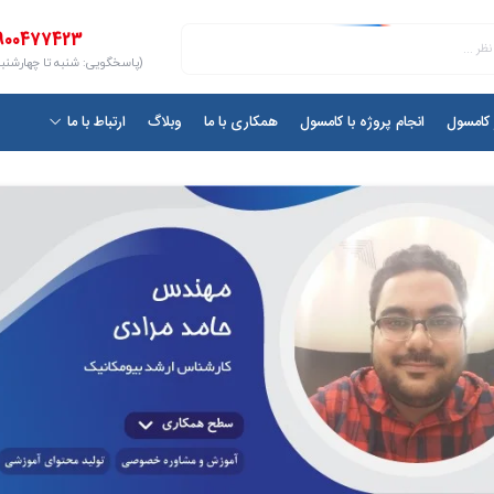
900477423
(پاسخگویی: شنبه تا چهارشنبه ۱۰ الی ۷
ر کامسول
انجام پروژه با کامسول
همکاری با ما
وبلاگ
ارتباط با ما