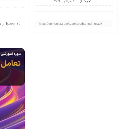
عضویت از
4 سپتامبر , 2019
https://comsolfa.com/teachers/hamedmoradi/