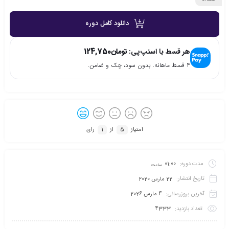
دانلود کامل دوره
هر قسط با اسنپ‌پی:
تومان
124,750
۴ قسط ماهانه. بدون سود، چک و ضامن.
امتیاز
5
از
1
رای
مدت دوره:
01:00
ساعت
تاریخ انتشار:
22 مارس 2020
آخرین بروزرسانی:
4 مارس 2026
تعداد بازدید:
4333