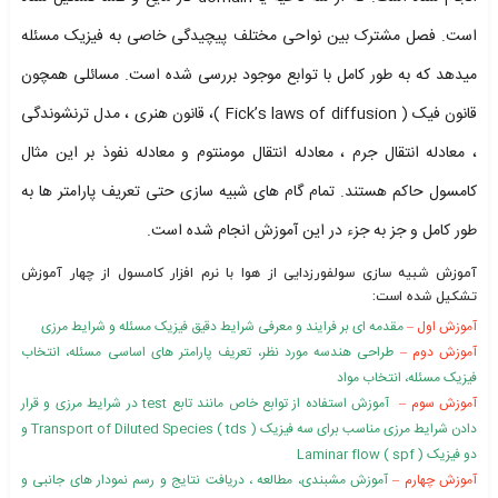
است. فصل مشترک بین نواحی مختلف پیچیدگی خاصی به فیزیک مسئله
میدهد که به طور کامل با توابع موجود بررسی شده است. مسائلی همچون
قانون فیک ( Fick’s laws of diffusion )، قانون هنری ، مدل ترنشوندگی
، معادله انتقال جرم ، معادله انتقال مومنتوم و معادله نفوذ بر این مثال
کامسول حاکم هستند. تمام گام های شبیه سازی حتی تعریف پارامتر ها به
طور کامل و جز به جزء در این آموزش انجام شده است.
آموزش شبیه سازی سولفورزدایی از هوا با نرم افزار کامسول از چهار آموزش
تشکیل شده است:
آموزش اول –
مقدمه ای بر فرایند و معرفی شرایط دقیق فیزیک مسئله و شرایط مرزی
آموزش دوم –
طراحی هندسه مورد نظر، تعریف پارامتر های اساسی مسئله، انتخاب
فیزیک مسئله، انتخاب مواد
آموزش سوم –
آموزش استفاده از توابع خاص مانند تابع test در شرایط مرزی و قرار
دادن شرایط مرزی مناسب برای سه فیزیک Transport of Diluted Species ( tds ) و
دو فیزیک Laminar flow ( spf )
آموزش چهارم –
آموزش مشبندی، مطالعه ، دریافت نتایج و رسم نمودار های جانبی و