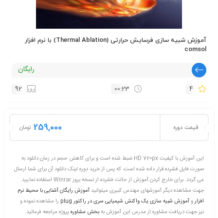
آموزش شبیه سازی فرسایش حرارتی (Thermal Ablation) با نرم افزار
comsol
رایگان
92
00:23
4
259,000
تومان
قیمت دوره
این آموزش با کیفیت HD 720px ضبط شده است و برای کاهش حجم در زمان دانلود به
صورت فایل فشرده قرار داده شده است، که پس از خرید دوره لینک دانلود آن برای شما ارسال
می گردد. برای خارج کردن آموزش از حالت فشرده از نسخه بروز Winrar استفاده نمایید.
جهت مشاهده دیگر آموزشهای مهندس کبیری میتوانید
آموزش رایگان آشنایی با محیط نرم
افزار
و
آموزش شبیه سازی یک واکنش شیمیایی سری در راکتور plug
را مشاهده نموده و
نیز جهت دریافت مشاوره از مدرس این آموزش به
بخش مشاوره
پروژه مراجعه فرمائید.