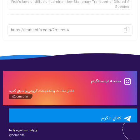
Fick's laws of diffusion Laminar flow Stationary Transport of Diluted
Species
صفحه اینستاگرام
اخبار مقالات و تخفیفات گروهی را دنبال کنید
@comsolfa
کانال تلگرام
ارتباط مستقیم با ما
@comsolfa