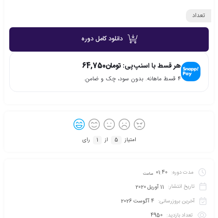
تعداد
دانلود کامل دوره
هر قسط با اسنپ‌پی:
تومان
64,750
۴ قسط ماهانه. بدون سود، چک و ضامن.
امتیاز
5
از
1
رای
مدت دوره:
01:40
ساعت
تاریخ انتشار:
11 آوریل 2020
آخرین بروزرسانی:
4 آگوست 2026
تعداد بازدید:
4950